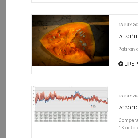
18 JULY 20
2020/1
Potiron 
LIRE 
18 JULY 20
2020/1
Comparai
13 octob