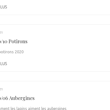
PLUS
21
0/10 Potirons
potirons 2020
PLUS
21
0/06 Aubergines
ent les lapins aiment les aubergines