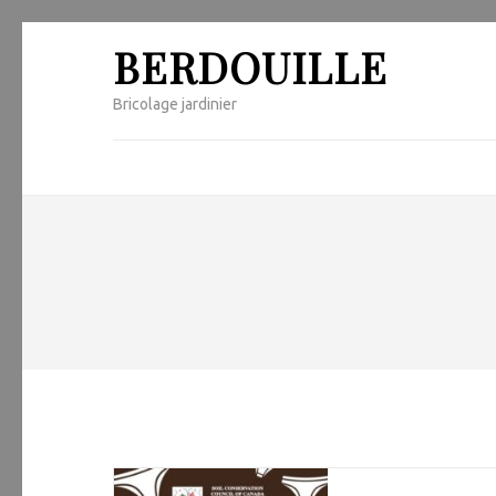
Skip
BERDOUILLE
to
content
Bricolage jardinier
(Press
Enter)