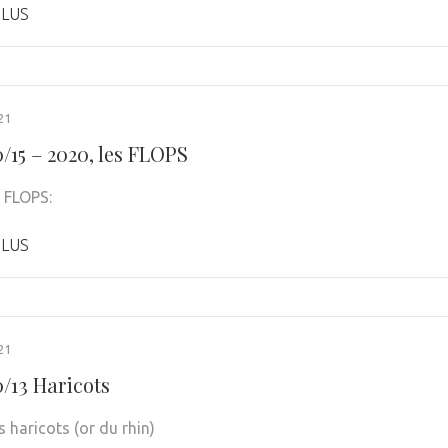
PLUS
21
/15 – 2020, les FLOPS
s FLOPS:
PLUS
21
0/13 Haricots
s haricots (or du rhin)