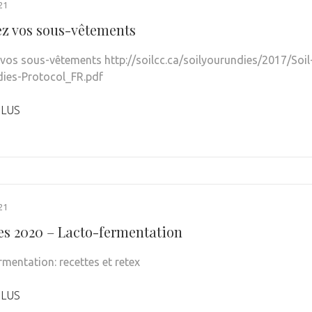
21
ez vos sous-vêtements
 vos sous-vêtements http://soilcc.ca/soilyourundies/2017/Soil
ies-Protocol_FR.pdf
PLUS
21
es 2020 – Lacto-fermentation
rmentation: recettes et retex
PLUS