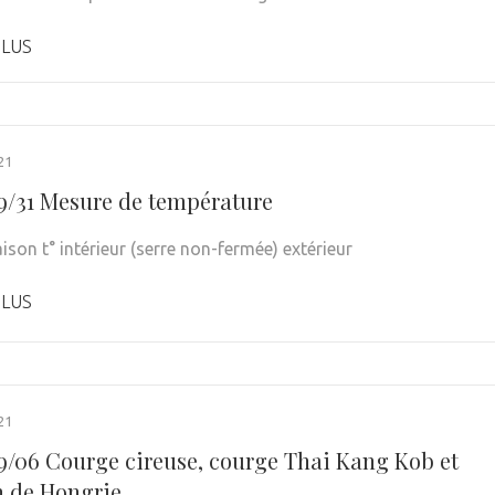
PLUS
21
9/31 Mesure de température
son t° intérieur (serre non-fermée) extérieur
PLUS
21
9/06 Courge cireuse, courge Thai Kang Kob et
n de Hongrie