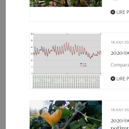
LIRE 
18 JULY 20
2020/0
Comparai
LIRE 
18 JULY 20
2020/0
potiro