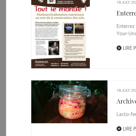
18 JULY 20
Enterr
Enterrez
Your-Und
LIRE 
18 JULY 20
Archiv
Lacto-fe
LIRE 