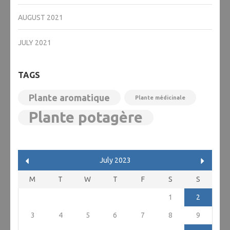
AUGUST 2021
JULY 2021
TAGS
Plante aromatique
Plante médicinale
Plante potagère
July 2023
M
T
W
T
F
S
S
1
2
3
4
5
6
7
8
9