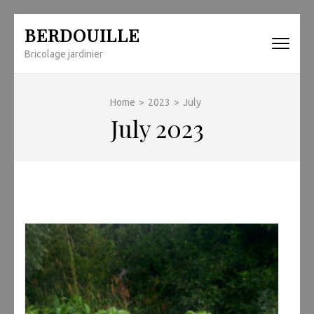
Skip
BERDOUILLE
to
Bricolage jardinier
content
(Press
Enter)
Home
>
2023
>
July
July 2023