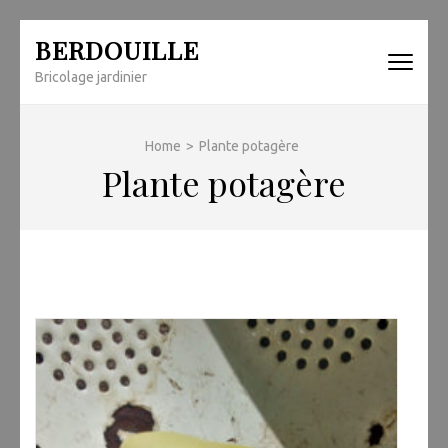
Skip
BERDOUILLE
to
Bricolage jardinier
content
(Press
Enter)
Home
>
Plante potagère
Plante potagère