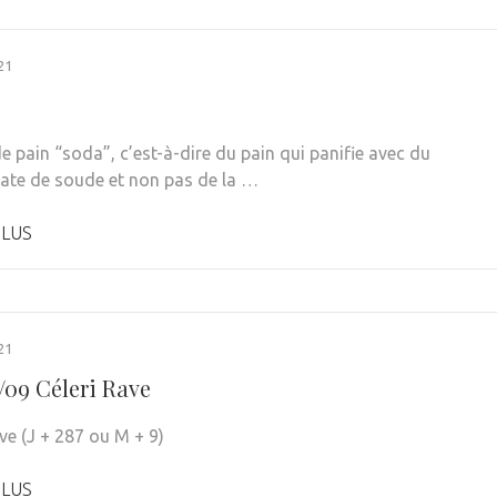
21
 de pain “soda”, c’est-à-dire du pain qui panifie avec du
ate de soude et non pas de la …
PLUS
21
/09 Céleri Rave
ve (J + 287 ou M + 9)
PLUS