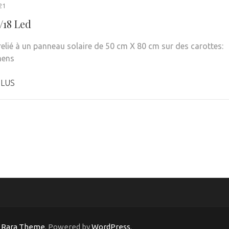
21
/18 Led
relié à un panneau solaire de 50 cm X 80 cm sur des carottes:
mens
PLUS
y
Rara Theme
. Powered by
WordPress
.