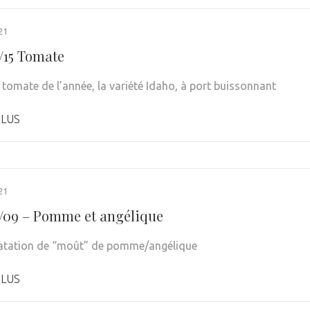
21
1/15 Tomate
 tomate de l’année, la variété Idaho, à port buissonnant
PLUS
21
1/09 – Pomme et angélique
atation de “moût” de pomme/angélique
PLUS