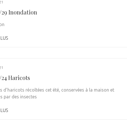
21
1/29 Inondation
on
PLUS
21
/24 Haricots
 d’haricots récoltées cet été, conservées à la maison et
s par des insectes
PLUS