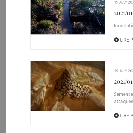
19 JULY 20
2021/0
Inondati
LIRE 
19 JULY 20
2021/01
Semences
attaquée
LIRE 