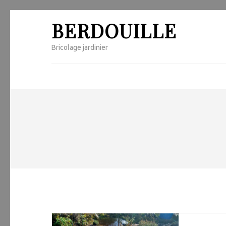
Skip
BERDOUILLE
to
content
Bricolage jardinier
(Press
Enter)