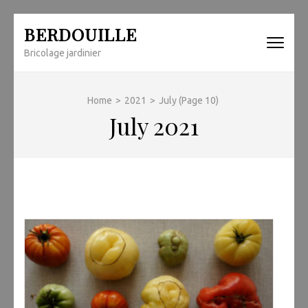
Skip
BERDOUILLE
to
Bricolage jardinier
content
(Press
Enter)
Home
>
2021
>
July
(Page 10)
July 2021