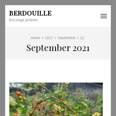
Skip
BERDOUILLE
to
Bricolage jardinier
content
(Press
Enter)
Home
>
2021
>
September
>
22
September 2021